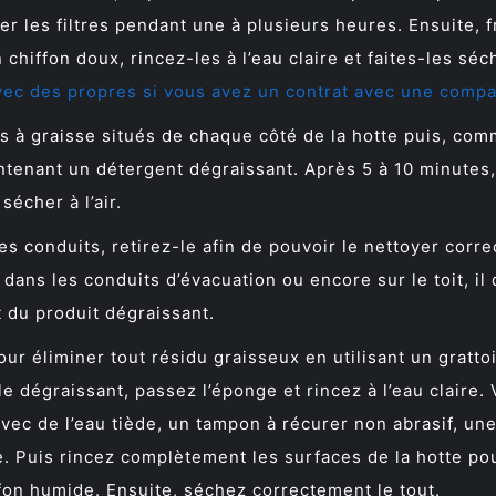
er les filtres pendant une à plusieurs heures. Ensuite, f
 chiffon doux, rincez-les à l’eau claire et faites-les séche
avec des propres si vous avez un contrat avec une compag
s à graisse situés de chaque côté de la hotte puis, comme
tenant un détergent dégraissant. Après 5 à 10 minutes, r
sécher à l’air.
es conduits, retirez-le afin de pouvoir le nettoyer corr
 dans les conduits d’évacuation ou encore sur le toit, i
t du produit dégraissant.
our éliminer tout résidu graisseux en utilisant un gratto
e dégraissant, passez l’éponge et rincez à l’eau claire.
vec de l’eau tiède, un tampon à récurer non abrasif, une
tte. Puis rincez complètement les surfaces de la hotte po
on humide. Ensuite, séchez correctement le tout.