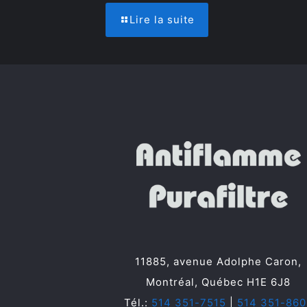
Lire la suite
11885, avenue Adolphe Caron,
Montréal, Québec H1E 6J8
Tél.:
514 351-7515
|
514 351-860