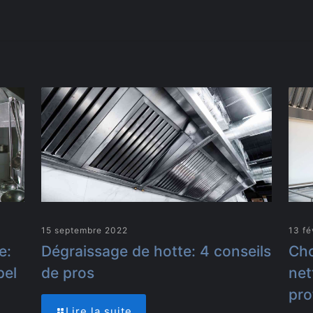
15 septembre 2022
13 fé
e:
Dégraissage de hotte: 4 conseils
Cho
pel
de pros
net
pro
Lire la suite