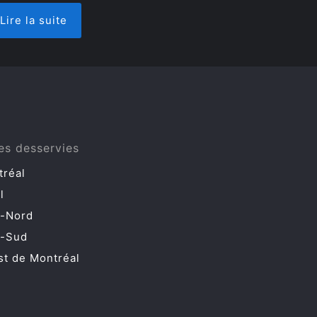
Lire la suite
es desservies
tréal
l
e-Nord
e-Sud
t de Montréal