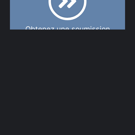
Obtenez une soumission
gratuite
Que vous soyez restaurateur, gestionnaire
d’établissement ou propriétaire d’un commerce
alimentaire,
faites appel à Antiflamme
Purafiltre pour le nettoyage de votre hotte à
Blainville
. Nous prendrons le temps d’évaluer
vos besoins et de vous proposer une solution
personnalisée.