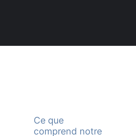
Chez Antiflamme Purafiltre, nous nettoyons vos
installations selon les plus hauts standards de
l’industrie, avec certificat d’entretien à l’appui pour
votre assurance ou inspection municipale
Ce que
comprend notre