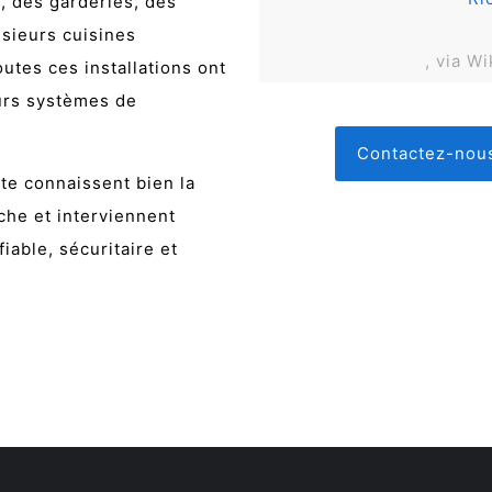
, des garderies, des
usieurs cuisines
, via 
utes ces installations ont
urs systèmes de
Contactez-nous
te connaissent bien la
che et interviennent
iable, sécuritaire et